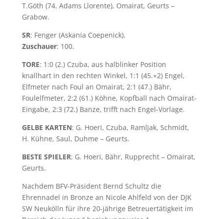
T.Göth (74. Adams Llorente), Omairat, Geurts –
Grabow.
SR
: Fenger (Askania Coepenick).
Zuschauer
: 100.
TORE
: 1:0 (2.) Czuba, aus halblinker Position
knallhart in den rechten Winkel, 1:1 (45.+2) Engel,
Elfmeter nach Foul an Omairat, 2:1 (47.) Bähr,
Foulelfmeter, 2:2 (61.) Köhne, Kopfball nach Omairat-
Eingabe, 2:3 (72.) Banze, trifft nach Engel-Vorlage.
GELBE KARTEN
: G. Hoeri, Czuba, Ramljak, Schmidt,
H. Kühne, Saul, Duhme – Geurts.
BESTE SPIELER
: G. Hoeri, Bähr, Rupprecht – Omairat,
Geurts.
Nachdem BFV-Präsident Bernd Schultz die
Ehrennadel in Bronze an Nicole Ahlfeld von der DJK
SW Neukölln für ihre 20-jährige Betreuertätigkeit im