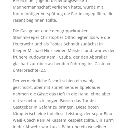
Bereich der Jugend beziehungsweise 1.
Männermannschaft verliehen hatte, wurde mit
fünfminütiger Verspätung die Partie angepfiffen, die
rasant beginnen sollte.
Die Gastgeber ohne den grippekranken
Stammkeeper Christopher Ottho legten los wie die
Feuerwehr und als Tobias Schmidt zunächst in
Keeper Michael Hinz seinen Meister fand, war es der
frühere Rudower Kamil Czuba, der den Abpraller
glashart zur überraschenden Führung ins Gästetor
unterbrachte (2.).
Der vermeintliche Favorit schien ein wenig
geschockt, aber mit zunehmender Spieldauer
nahmen die Gäste das Heft in die Hand, ohne aber
mit vornehmlich langen Pässen das Tor der
Gastgeber in Gefahr zu bringen. Diese boten
kämpferisch eine tadellose Leistung, der sogar Blau-
Weiß-Coach Rani Al Kassem Respekt zollte. Ein Turm
in der Abwehr war Lucas Bähr und ein wuseliger