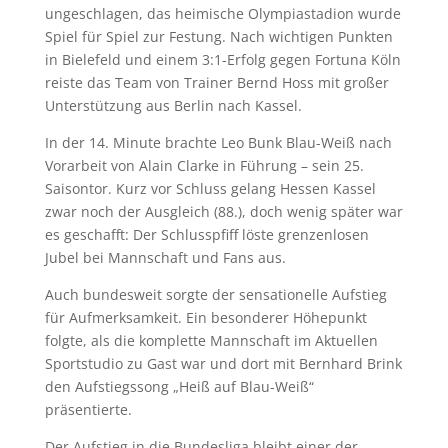
ungeschlagen, das heimische Olympiastadion wurde
Spiel für Spiel zur Festung. Nach wichtigen Punkten
in Bielefeld und einem 3:1-Erfolg gegen Fortuna Köln
reiste das Team von Trainer Bernd Hoss mit großer
Unterstützung aus Berlin nach Kassel.
In der 14. Minute brachte Leo Bunk Blau-Weiß nach
Vorarbeit von Alain Clarke in Führung – sein 25.
Saisontor. Kurz vor Schluss gelang Hessen Kassel
zwar noch der Ausgleich (88.), doch wenig später war
es geschafft: Der Schlusspfiff löste grenzenlosen
Jubel bei Mannschaft und Fans aus.
Auch bundesweit sorgte der sensationelle Aufstieg
für Aufmerksamkeit. Ein besonderer Höhepunkt
folgte, als die komplette Mannschaft im Aktuellen
Sportstudio zu Gast war und dort mit Bernhard Brink
den Aufstiegssong „Heiß auf Blau-Weiß“
präsentierte.
Der Aufstieg in die Bundesliga bleibt einer der