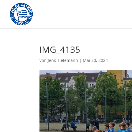
Skip
to
content
IMG_4135
von
Jens Tielemann
|
Mai 20, 2024