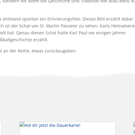
, sondern vor allem die Geschichte und Tradition von Blau-Weiß 9
 entstand spontan ein Erinnerungsfoto. Dieses Bild erzählt dabei
ch ist der Schal von St. Martin Passeier zu sehen, Karls Heimatvere
ielt hat. Genau diesen Schal hatte Karl Paul vor einigen Jahren
ßballgeschichte erzählt.
ul an der Reihe, etwas zurückzugeben.