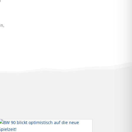
0
in,