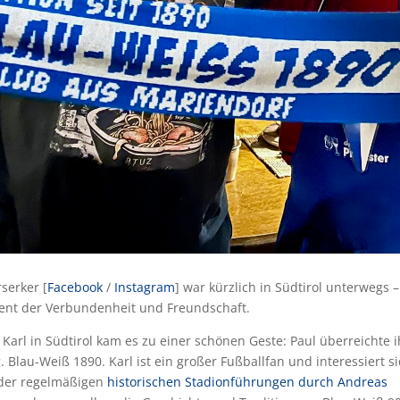
serker [
Facebook
/
Instagram
] war kürzlich in Südtirol unterwegs –
ent der Verbundenheit und Freundschaft.
 Karl in Südtirol kam es zu einer schönen Geste: Paul überreichte 
Blau-Weiß 1890. Karl ist ein großer Fußballfan und interessiert s
 der regelmäßigen
historischen Stadionführungen durch Andreas