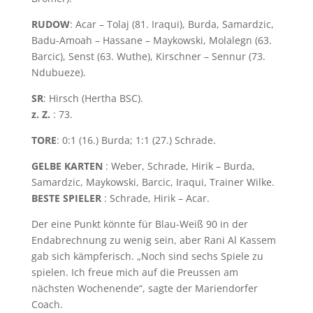
RUDOW
: Acar – Tolaj (81. Iraqui), Burda, Samardzic,
Badu-Amoah – Hassane – Maykowski, Molalegn (63.
Barcic), Senst (63. Wuthe), Kirschner – Sennur (73.
Ndubueze).
SR
: Hirsch (Hertha BSC).
z. Z.
: 73.
TORE
: 0:1 (16.) Burda; 1:1 (27.) Schrade.
GELBE KARTEN
: Weber, Schrade, Hirik – Burda,
Samardzic, Maykowski, Barcic, Iraqui, Trainer Wilke.
BESTE SPIELER
: Schrade, Hirik – Acar.
Der eine Punkt könnte für Blau-Weiß 90 in der
Endabrechnung zu wenig sein, aber Rani Al Kassem
gab sich kämpferisch. „Noch sind sechs Spiele zu
spielen. Ich freue mich auf die Preussen am
nächsten Wochenende“, sagte der Mariendorfer
Coach.