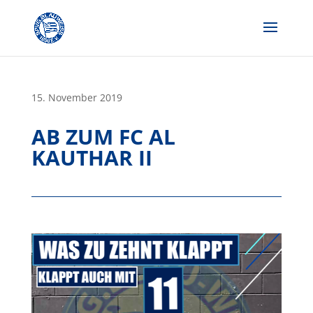
Skip
to
content
15. November 2019
AB ZUM FC AL
KAUTHAR II