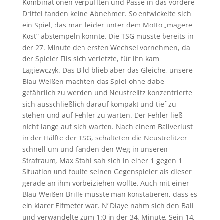
Kombinationen verpufften und Pässe in das vordere
Drittel fanden keine Abnehmer. So entwickelte sich
ein Spiel, das man leider unter dem Motto „magere
Kost“ abstempeln konnte. Die TSG musste bereits in
der 27. Minute den ersten Wechsel vornehmen, da
der Spieler Flis sich verletzte, für ihn kam
Lagiewczyk. Das Bild blieb aber das Gleiche, unsere
Blau Weißen machten das Spiel ohne dabei
gefährlich zu werden und Neustrelitz konzentrierte
sich ausschließlich darauf kompakt und tief zu
stehen und auf Fehler zu warten. Der Fehler ließ
nicht lange auf sich warten. Nach einem Ballverlust
in der Hälfte der TSG, schalteten die Neustrelitzer
schnell um und fanden den Weg in unseren
Strafraum, Max Stahl sah sich in einer 1 gegen 1
Situation und foulte seinen Gegenspieler als dieser
gerade an ihm vorbeiziehen wollte. Auch mit einer
Blau Weißen Brille musste man konstatieren, dass es
ein klarer Elfmeter war. N’ Diaye nahm sich den Ball
und verwandelte zum 1:0 in der 34. Minute. Sein 14.