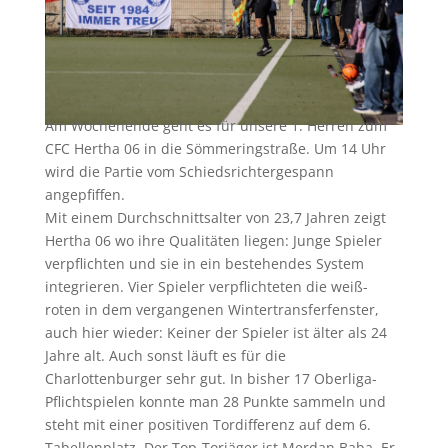
Am Wochenende geht es für unsere 1. Herren zum
CFC Hertha 06 in die Sömmeringstraße. Um 14 Uhr
wird die Partie vom Schiedsrichtergespann
angepfiffen.
Mit einem Durchschnittsalter von 23,7 Jahren zeigt
Hertha 06 wo ihre Qualitäten liegen: Junge Spieler
verpflichten und sie in ein bestehendes System
integrieren. Vier Spieler verpflichteten die weiß-
roten in dem vergangenen Wintertransferfenster,
auch hier wieder: Keiner der Spieler ist älter als 24
Jahre alt. Auch sonst läuft es für die
Charlottenburger sehr gut. In bisher 17 Oberliga-
Pflichtspielen konnte man 28 Punkte sammeln und
steht mit einer positiven Tordifferenz auf dem 6.
Tabellenplatz. Der Top-Torjäger ist Merdan Baba. Er