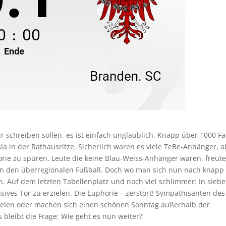
 schreiben sollen, es ist einfach unglaublich. Knapp über 1000 F
a in der Rathausritze. Sicherlich waren es viele TeBe-Anhänger, a
rie zu spüren. Leute die keine Blau-Weiss-Anhänger waren, freut
 in den überregionalen Fußball. Doch wo man sich nun nach knapp
en. Auf dem letzten Tabellenplatz und noch viel schlimmer: In sieb
nsives Tor zu erzielen. Die Euphorie – zerstört! Sympathisanten des
pielen oder machen sich einen schönen Sonntag außerhalb der
 bleibt die Frage: Wie geht es nun weiter?