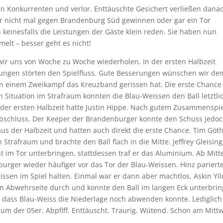
n Konkurrenten und verlor. Enttäuschte Gesichert verließen dana
wir nicht mal gegen Brandenburg Süd gewinnen oder gar ein Tor
keinesfalls die Leistungen der Gäste klein reden. Sie haben nun
lt – besser geht es nicht!
 wir uns von Woche zu Woche wiederholen. In der ersten Halbzeit
echungen störten den Spielfluss. Gute Besserungen wünschen wir de
 in einem Zweikampf das Kreuzband gerissen hat. Die erste Chance
n Situation im Strafraum konnten die Blau-Weissen den Ball letztli
 der ersten Halbzeit hatte Justin Hippe. Nach gutem Zusammenspi
bschluss. Der Keeper der Brandenburger konnte den Schuss jedo
us der Halbzeit und hatten auch direkt die erste Chance. Tim Göt
 Strafraum und brachte den Ball flach in die Mitte. Jeffrey Gleisin
ht im Tor unterbringen, stattdessen traf er das Aluminium. Ab Mitt
urger wieder häufiger vor das Tor der Blau-Weissen. Hinz pariert
issen im Spiel halten. Einmal war er dann aber machtlos. Askin Yil
nken Abwehrseite durch und konnte den Ball im langen Eck unterbrin
, dass Blau-Weiss die Niederlage noch abwenden konnte. Lediglich
aum der 05er. Abpfiff. Enttäuscht. Traurig. Wütend. Schon am Mitt