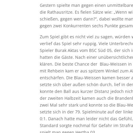
Gestern spielte man gegen einen unmittelbare
die Rathausritze. Es fielen Sätze wie: „Wenn 
schießen, gegen wen dann?“, dabei wollte man 
gegen zwei Konkurrenten sechs Punkte gesamme
Zum Spiel gibt es nicht viel zu sagen, würden
verlief das Spiel sehr ruppig. Viele Unterbr
Spieler Burak Aktas vom BSC Süd 05, der sich
hatten die Gäste. Nach einer unübersichtliche
klären. Die beste Chance der Blau-Weissen in
mit Rehbein kam er aus spitzem Winkel zum A
entschärfen. Die Blau-Weissen kamen besser a
setzte sich über außen schön durch, lief in den
konnte den Ball aus kurzer Distanz jedoch nic
der zweiten Halbzeit kamen auch die Brandenb
zwei Mal sehr stark und konnte so die Blau-We
setzte sich in der 79. Spielminute auf der li
0:1. Danach hatte man leider nicht das Gefühl
Standard sorgte nochmal für Gefahr im Strafr
spielt man gegen Hertha 03.