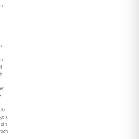
ch
m
ch
el
ch
h
ger
e
e
diz
gen.
 ein
woch